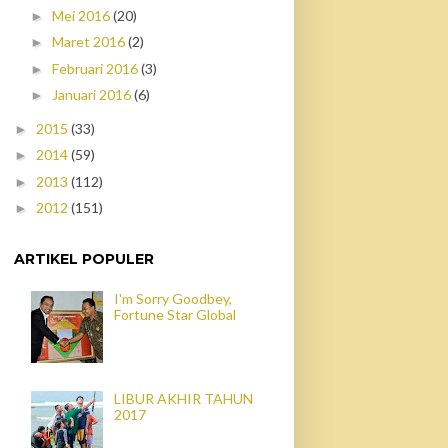
Mei 2016
(20)
►
Maret 2016
(2)
►
Februari 2016
(3)
►
Januari 2016
(6)
►
2015
(33)
►
2014
(59)
►
2013
(112)
►
2012
(151)
►
ARTIKEL POPULER
I'm Sorry Goodbey,
Fortune Star Global
LIBUR AKHIR TAHUN
2017