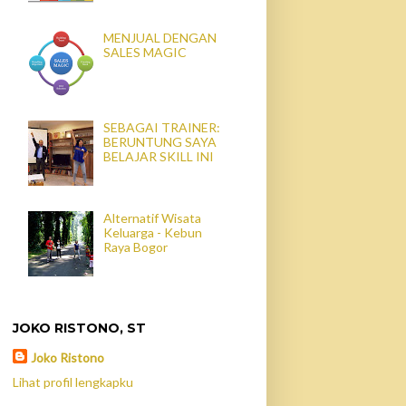
MENJUAL DENGAN
SALES MAGIC
SEBAGAI TRAINER:
BERUNTUNG SAYA
BELAJAR SKILL INI
Alternatif Wisata
Keluarga - Kebun
Raya Bogor
JOKO RISTONO, ST
Joko Ristono
Lihat profil lengkapku