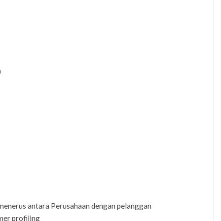
n
menerus antara Perusahaan dengan pelanggan
er profiling