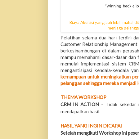
Biaya Akuisisi yang jauh lebih mahal 
menjaga pelangga
Pelatihan selama dua hari terdiri 
Customer Relationship Management (
berkesinambungan di dalam perusaha
mampu memahami dasar-dasar dan fi
memulai implementasi sistem CRM 
mengantisipasi kendala-kendala ya
kemampuan untuk meningkatkan penj
pelanggan sehingga mereka menjadi l
THEMA WORKSHOP
CRM IN ACTION
– Tidak sekedar 
mendapatkan hasil.
HASIL YANG INGIN DICAPAI
Setelah mengikuti Workshop ini pese