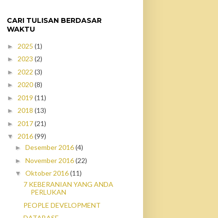
CARI TULISAN BERDASAR
WAKTU
2025
(1)
►
2023
(2)
►
2022
(3)
►
2020
(8)
►
2019
(11)
►
2018
(13)
►
2017
(21)
►
2016
(99)
▼
Desember 2016
(4)
►
November 2016
(22)
►
Oktober 2016
(11)
▼
7 KEBERANIAN YANG ANDA
PERLUKAN
PEOPLE DEVELOPMENT
DATABASE