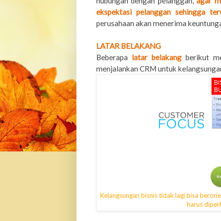
hubungan dengan pelanggan,
agar m
ekspektasi pelanggan sehingga ter
perusahaan akan menerima keuntungan
LATAR BELAKANG
Beberapa
latar belakang
berikut m
menjalankan CRM untuk kelangsungan
Kelangsungan bisnis tidak lagi bisa berori
harus dipe