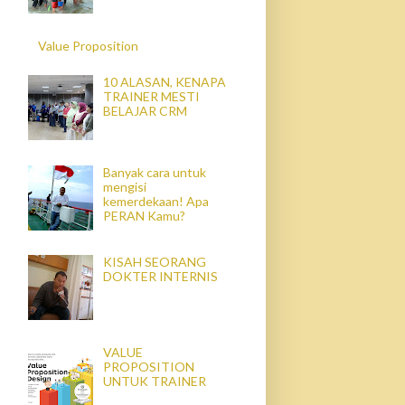
Value Proposition
10 ALASAN, KENAPA
TRAINER MESTI
BELAJAR CRM
Banyak cara untuk
mengisi
kemerdekaan! Apa
PERAN Kamu?
KISAH SEORANG
DOKTER INTERNIS
VALUE
PROPOSITION
UNTUK TRAINER