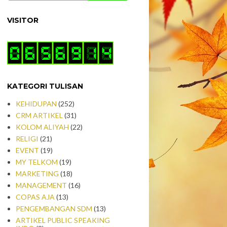
VISITOR
KATEGORI TULISAN
KEHIDUPAN
(252)
CRM ARTIKEL
(31)
KOLOM ALIYAH
(22)
RELIGI
(21)
EVENT
(19)
MY TELKOM
(19)
MARKETING
(18)
MANAGEMENT
(16)
COPAS AJA
(13)
PENGEMBANGAN SDM
(13)
ARTIKEL PUBLIC SPEAKING