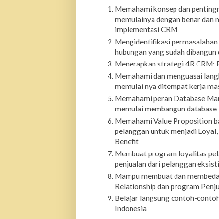
Memahami konsep dan pentingn
memulainya dengan benar dan 
implementasi CRM
Mengidentifikasi permasalahan
hubungan yang sudah dibangun 
Menerapkan strategi 4R CRM: Re
Memahami dan menguasai langk
memulai nya ditempat kerja ma
Memahami peran Database Mark
memulai membangun database 
Memahami Value Proposition ba
pelanggan untuk menjadi Loyal, 
Benefit
Membuat program loyalitas pel
penjualan dari pelanggan eksist
Mampu membuat dan membedakan
Relationship dan program Penj
Belajar langsung contoh-contoh
Indonesia