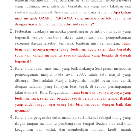
yang budiman, suci, saleh dan beradab, apa yang anda lakukan saat
saudara-saudara anda di Aceh mengalami bencana Tsunami?
Apa kalian
mau menjadi ORANG PERTAMA yang memberi pertolongan tentu
dengan biaya dan bantuan dari diri anda sendiri?
Perbuatan buruknya membuka penerbangan perintis di wilayah yang
terpencil, untuk membuka akses transportasi dan pengembangan
ekonomi daerah tersebut, termasuk bantuan misi kemanusian.
Tuan-
tuan dan nyonya-nyonya yang budiman, suci, saleh dan beradab,
sudahkah kalian membantu saudara-saudara yang berada di daerah
terpencil?
Karena dia bukan muslimah yang baik makanya Susi gemar membantu
pembangunan masjid. Pada awal 2007, salah satu masjid yang
dibangun Susi adalah Masjid Istiqomah, masjid besar dan cantik
dengan halaman yang lumayan luas, tegak di sebuah persimpangan
jalan utama di Kota Pangandaran.
Tuan-tuan dan nyonya-nyonya yang
budiman, suci, saleh dan beradab, sudah berapa banyak tempat ibadah
yang anda bangun agar orang lain bisa beribadah dengan baik dan
nyaman?
Karena dia pengusaha culas makanya Susi dikenal sebagai orang yang
ringan tangan membantu pembangunan tempat ibadah atau aktivitas
keagamaan dan sosial, dan memberikan bantuan kredit murah