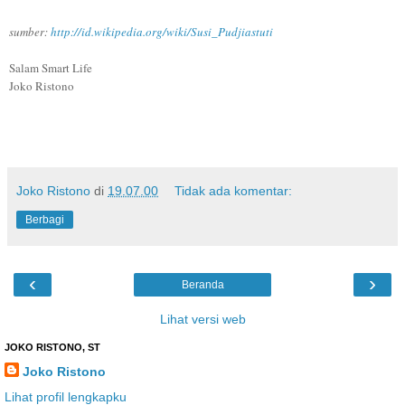
sumber:
http://id.wikipedia.org/wiki/Susi_Pudjiastuti
Salam Smart Life
Joko Ristono
Joko Ristono
di
19.07.00
Tidak ada komentar:
Berbagi
‹
›
Beranda
Lihat versi web
JOKO RISTONO, ST
Joko Ristono
Lihat profil lengkapku