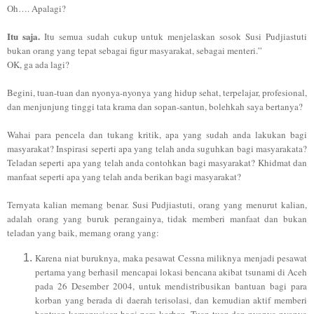
Oh…. Apalagi?
Itu saja.
Itu semua sudah cukup untuk menjelaskan sosok Susi Pudjiastuti
bukan orang yang tepat sebagai figur masyarakat, sebagai menteri.”
OK, ga ada lagi?
Begini, tuan-tuan dan nyonya-nyonya yang hidup sehat, terpelajar, profesional,
dan menjunjung tinggi tata krama dan sopan-santun, bolehkah saya bertanya?
Wahai para pencela dan tukang kritik, apa yang sudah anda lakukan bagi
masyarakat? Inspirasi seperti apa yang telah anda suguhkan bagi masyarakata?
Teladan seperti apa yang telah anda contohkan bagi masyarakat? Khidmat dan
manfaat seperti apa yang telah anda berikan bagi masyarakat?
Ternyata kalian memang benar. Susi Pudjiastuti, orang yang menurut kalian,
adalah orang yang buruk perangainya, tidak memberi manfaat dan bukan
teladan yang baik, memang orang yang:
Karena niat buruknya, maka pesawat Cessna miliknya menjadi pesawat
pertama yang berhasil mencapai lokasi bencana akibat tsunami di Aceh
pada 26 Desember 2004, untuk mendistribusikan bantuan bagi para
korban yang berada di daerah terisolasi, dan kemudian aktif memberi
bantuan kemanusiaan bagi para korban.
Tuan-tuan dan nyonya-nyonya