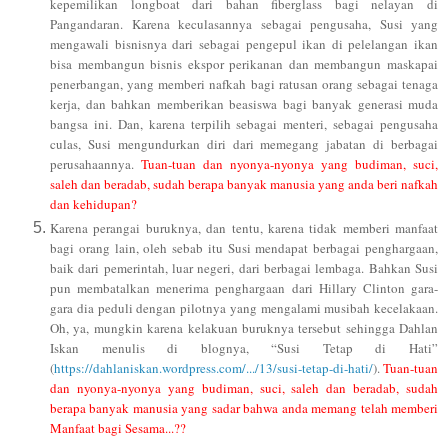
kepemilikan longboat dari bahan fiberglass bagi nelayan di
Pangandaran. Karena keculasannya sebagai pengusaha, Susi yang
mengawali bisnisnya dari sebagai pengepul ikan di pelelangan ikan
bisa membangun bisnis ekspor perikanan dan membangun maskapai
penerbangan, yang memberi nafkah bagi ratusan orang sebagai tenaga
kerja, dan bahkan memberikan beasiswa bagi banyak generasi muda
bangsa ini. Dan, karena terpilih sebagai menteri, sebagai pengusaha
culas, Susi mengundurkan diri dari memegang jabatan di berbagai
perusahaannya.
Tuan-tuan dan nyonya-nyonya yang budiman, suci,
saleh dan beradab, sudah berapa banyak manusia yang anda beri nafkah
dan kehidupan?
Karena perangai buruknya, dan tentu, karena tidak memberi manfaat
bagi orang lain, oleh sebab itu Susi mendapat berbagai penghargaan,
baik dari pemerintah, luar negeri, dari berbagai lembaga. Bahkan Susi
pun membatalkan menerima penghargaan dari Hillary Clinton gara-
gara dia peduli dengan pilotnya yang mengalami musibah kecelakaan.
Oh, ya, mungkin karena kelakuan buruknya tersebut sehingga Dahlan
Iskan menulis di blognya, “Susi Tetap di Hati”
(
https://dahlaniskan.wordpress.com/.../13/susi-tetap-di-hati/
)
.
Tuan-tuan
dan nyonya-nyonya yang budiman, suci, saleh dan beradab, sudah
berapa banyak manusia yang sadar bahwa anda memang telah memberi
Manfaat bagi Sesama...??