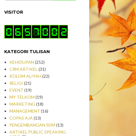
VISITOR
KATEGORI TULISAN
KEHIDUPAN
(252)
CRM ARTIKEL
(31)
KOLOM ALIYAH
(22)
RELIGI
(21)
EVENT
(19)
MY TELKOM
(19)
MARKETING
(18)
MANAGEMENT
(16)
COPAS AJA
(13)
PENGEMBANGAN SDM
(13)
ARTIKEL PUBLIC SPEAKING