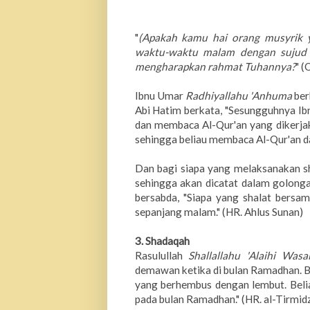
"
(Apakah kamu hai orang musyrik y
waktu-waktu malam dengan sujud d
mengharapkan rahmat Tuhannya?
" (
Ibnu Umar
Radhiyallahu 'Anhuma
ber
Abi Hatim berkata, "Sesungguhnya Ib
dan membaca Al-Qur'an yang dikerja
sehingga beliau membaca Al-Qur'an da
Dan bagi siapa yang melaksanakan s
sehingga akan dicatat dalam golon
bersabda, "Siapa yang shalat bersa
sepanjang malam." (HR. Ahlus Sunan)
3.
Shadaqah
Rasulullah
Shallallahu 'Alaihi Wasa
demawan ketika di bulan Ramadhan. B
yang berhembus dengan lembut. Beli
pada bulan Ramadhan." (HR. al-Tirmidz