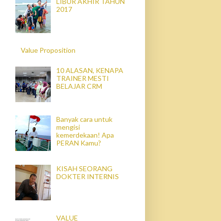
LIBUR AKHIR TAHUN
2017
Value Proposition
10 ALASAN, KENAPA
TRAINER MESTI
BELAJAR CRM
Banyak cara untuk
mengisi
kemerdekaan! Apa
PERAN Kamu?
KISAH SEORANG
DOKTER INTERNIS
VALUE