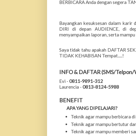
BERBICARA
A
nda dengan segera 
Bayangkan kesuksesan dalam karir d
DIRI di depan AUDIENCE,
di de
menyampaikan laporan,
serta
mampu
Saya tidak tahu apakah DAFTAR S
TIDAK KEHABISAN Tempat.....!
INFO & DAFTAR (SMS/Telpon/
Evi -
0811-9891-312
Laurencia -
0813-8124-5988
BENEFIT
APA YANG DIPELAJARI?
Teknik agar mampu berbicara di
Teknik agar mampu bertutur dan
Teknik agar mampu memberi sam