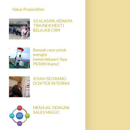
Value Proposition
10 ALASAN, KENAPA
TRAINER MESTI
BELAJAR CRM
Banyak cara untuk
mengisi
kemerdekaan! Apa
PERAN Kamu?
KISAH SEORANG
DOKTER INTERNIS
MENJUAL DENGAN
SALES MAGIC