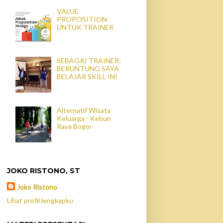
VALUE
PROPOSITION
UNTUK TRAINER
SEBAGAI TRAINER:
BERUNTUNG SAYA
BELAJAR SKILL INI
Alternatif Wisata
Keluarga - Kebun
Raya Bogor
JOKO RISTONO, ST
Joko Ristono
Lihat profil lengkapku