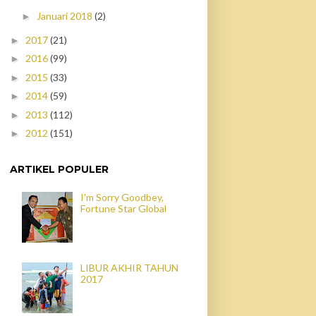
Januari 2018
(2)
►
2017
(21)
►
2016
(99)
►
2015
(33)
►
2014
(59)
►
2013
(112)
►
2012
(151)
►
ARTIKEL POPULER
I'm Sorry Goodbey,
Fortune Star Global
LIBUR AKHIR TAHUN
2017