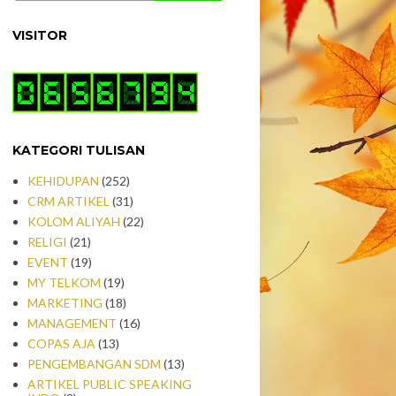
VISITOR
KATEGORI TULISAN
KEHIDUPAN
(252)
CRM ARTIKEL
(31)
KOLOM ALIYAH
(22)
RELIGI
(21)
EVENT
(19)
MY TELKOM
(19)
MARKETING
(18)
MANAGEMENT
(16)
COPAS AJA
(13)
PENGEMBANGAN SDM
(13)
ARTIKEL PUBLIC SPEAKING