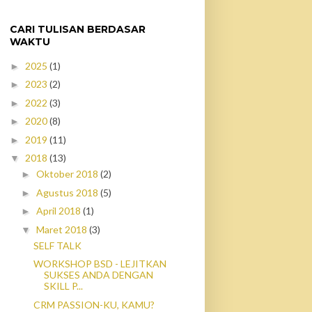
CARI TULISAN BERDASAR
WAKTU
2025
(1)
►
2023
(2)
►
2022
(3)
►
2020
(8)
►
2019
(11)
►
2018
(13)
▼
Oktober 2018
(2)
►
Agustus 2018
(5)
►
April 2018
(1)
►
Maret 2018
(3)
▼
SELF TALK
WORKSHOP BSD - LEJITKAN
SUKSES ANDA DENGAN
SKILL P...
CRM PASSION-KU, KAMU?