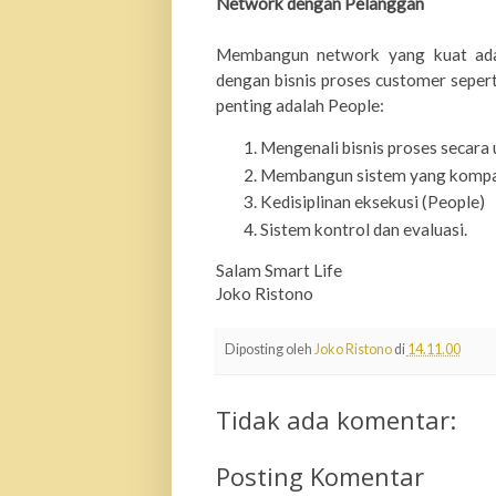
Network dengan Pelanggan
Membangun netwo
r
k yang kuat ad
dengan bisnis proses custome
r
sepert
penting adalah People:
Mengenali bisnis proses secara 
Membangun sistem yang kompa
Kedisiplinan eksekusi (People)
Sistem kontrol dan evaluasi.
Salam Smart Life
Joko Ristono
Diposting oleh
Joko Ristono
di
14.11.00
Tidak ada komentar:
Posting Komentar