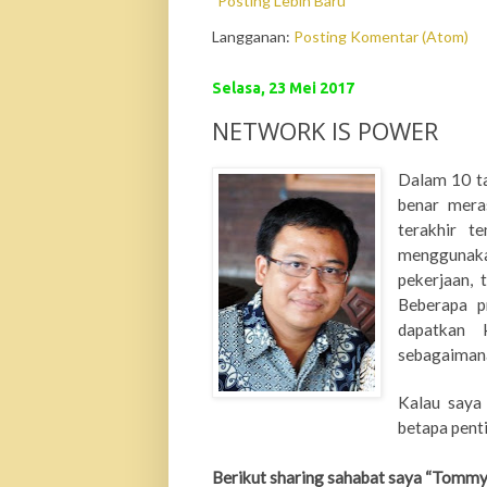
Posting Lebih Baru
Langganan:
Posting Komentar (Atom)
Selasa, 23 Mei 2017
NETWORK IS POWER
Dalam 10 ta
benar mera
ter
ak
hir t
menggunaka
pekerjaan, 
Beberapa p
dapatkan 
sebagaimana
Kalau saya
betapa pent
Berikut sharing sahabat saya “Tommy 