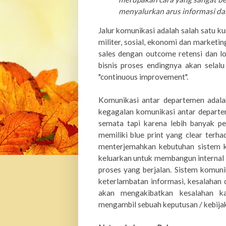
menyalurkan arus informasi dari
Jalur komunikasi adalah salah satu ku
militer, sosial, ekonomi dan marketi
sales dengan outcome retensi dan lo
bisnis proses endingnya akan selal
"continuous improvement".
K
omunikasi antar departemen adalah
kegagalan komunikasi antar departe
semata tapi karena lebih banyak pe
memiliki blue print yang clear terh
menterjemahkan kebutuhan sistem ko
keluarkan untuk membangun internal 
proses yang berjalan. Sistem komuni
kete
r
lambatan informasi, kesalahan 
akan mengakibatkan kesalahan kal
mengambil sebuah keputusan / kebija