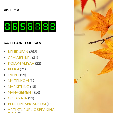
VISITOR
KATEGORI TULISAN
KEHIDUPAN
(252)
CRM ARTIKEL
(31)
KOLOM ALIYAH
(22)
RELIGI
(21)
EVENT
(19)
MY TELKOM
(19)
MARKETING
(18)
MANAGEMENT
(16)
COPAS AJA
(13)
PENGEMBANGAN SDM
(13)
ARTIKEL PUBLIC SPEAKING