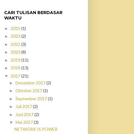
CARI TULISAN BERDASAR
WAKTU
2025
(1)
►
2023
(2)
►
2022
(3)
►
2020
(8)
►
2019
(11)
►
2018
(13)
►
2017
(21)
▼
Desember 2017
(2)
►
Oktober 2017
(1)
►
September 2017
(1)
►
Juli 2017
(2)
►
Juni 2017
(2)
►
Mei 2017
(3)
▼
NETWORK IS POWER