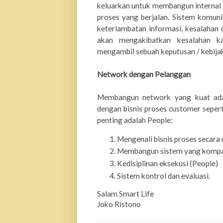
keluarkan untuk membangun internal 
proses yang berjalan. Sistem komuni
kete
r
lambatan informasi, kesalahan 
akan mengakibatkan kesalahan kal
mengambil sebuah keputusan / kebija
Network dengan Pelanggan
Membangun netwo
r
k yang kuat ad
dengan bisnis proses custome
r
sepert
penting adalah People:
Mengenali bisnis proses secara 
Membangun sistem yang kompa
Kedisiplinan eksekusi (People)
Sistem kontrol dan evaluasi.
Salam Smart Life
Joko Ristono