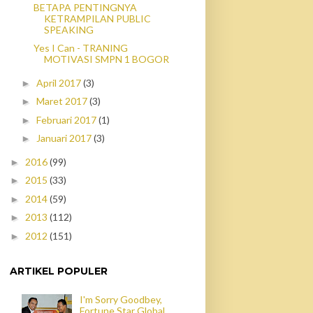
BETAPA PENTINGNYA
KETRAMPILAN PUBLIC
SPEAKING
Yes I Can - TRANING
MOTIVASI SMPN 1 BOGOR
April 2017
(3)
►
Maret 2017
(3)
►
Februari 2017
(1)
►
Januari 2017
(3)
►
2016
(99)
►
2015
(33)
►
2014
(59)
►
2013
(112)
►
2012
(151)
►
ARTIKEL POPULER
I'm Sorry Goodbey,
Fortune Star Global