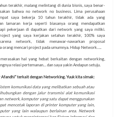
hun terakhir, malang melintang di dunia bisnis, saya benar-
sakan bahwa no network no business. Lima perusahaan
empat saya bekerja 10 tahun terakhir, tidak ada yang
n lamaran kerja seperti biasanya orang mendapatkan
tapi pekerjaan di dapatkan dari network yang saya miliki.
roject yang saya kerjakan setahun terakhir, 100% saya
karena network, tidak menawar-nawarkan proposal
 orang mencari project pada umumnya. Hidup Network…..
 merasakan hal yang heba
t
berkaitan dengan networking,
ingnya relasi pertemanan… dan
saya yakin Andapun setuju.
Afandhi” terkait dengan Networking. Yuuk kita simak:
Sistem komunikasi data yang melibatkan sebuah atau
ihubungkan dengan jalur transmisi alat komunikasi
an network, komputer yang satu dapat menggunakan
pat mencetak laporan di printer komputer yang lain,
puter yang lain walaupun berlainan area. Network
rguna untuk mengintegrasi kan Sistem informasi dan