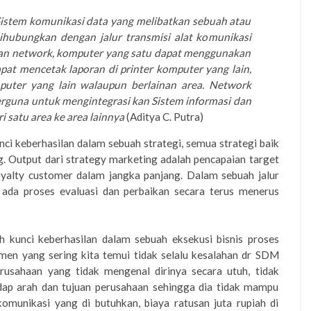
Sistem komunikasi data yang melibatkan sebuah atau
ihubungkan dengan jalur transmisi alat komunikasi
an network, komputer yang satu dapat menggunakan
pat mencetak laporan di printer komputer yang lain,
puter yang lain walaupun berlainan area. Network
rguna untuk mengintegrasi kan Sistem informasi dan
 satu area ke area lainnya
(
Aditya C. Putra
)
nci keberhasilan dalam sebuah strategi, semua strategi baik
ng. Output dari strategy marketing adalah pencapaian target
yal
t
y customer dalam jangka panjang. Dalam sebuah jalur
u ada proses evaluasi dan perbaikan secara terus menerus
 kunci keberhasilan dalam sebuah eksekusi bisnis proses
men yang sering kita temui tidak selalu kesalahan dr SDM
rusahaan yang tidak mengenal dirinya secara utuh, tidak
adap arah dan tujuan perusahaan sehingga dia tidak mampu
munikasi yang di butuhkan, biaya ratusan juta rupiah di