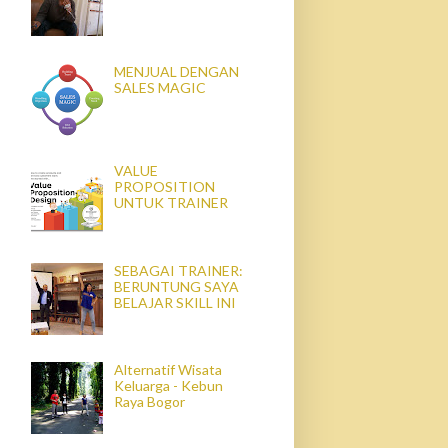
MENJUAL DENGAN
SALES MAGIC
VALUE
PROPOSITION
UNTUK TRAINER
SEBAGAI TRAINER:
BERUNTUNG SAYA
BELAJAR SKILL INI
Alternatif Wisata
Keluarga - Kebun
Raya Bogor