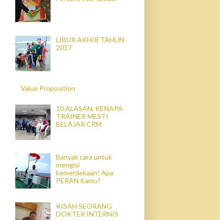
LIBUR AKHIR TAHUN
2017
Value Proposition
10 ALASAN, KENAPA
TRAINER MESTI
BELAJAR CRM
Banyak cara untuk
mengisi
kemerdekaan! Apa
PERAN Kamu?
KISAH SEORANG
DOKTER INTERNIS