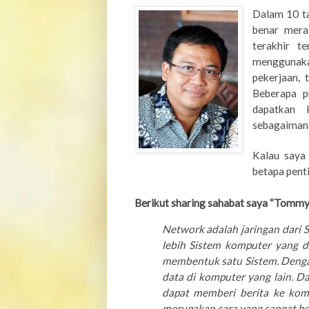
Dalam 10 ta
benar mera
ter
ak
hir t
menggunaka
pekerjaan, 
Beberapa p
dapatkan 
sebagaimana
Kalau saya
betapa pent
Berikut sharing sahabat saya “Tommy 
Network adalah jaringan dari 
lebih Sistem komputer yang d
membentuk satu Sistem. Deng
data di komputer yang lain. Da
dapat memberi berita ke kom
merupakan cara yang sangat be