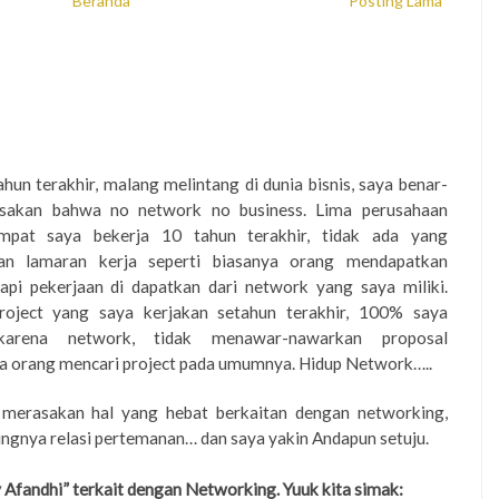
Beranda
Posting Lama
hun terakhir, malang melintang di dunia bisnis, saya benar-
sakan bahwa no network no business. Lima perusahaan
empat saya bekerja 10 tahun terakhir, tidak ada yang
n lamaran kerja seperti biasanya orang mendapatkan
tapi pekerjaan di dapatkan dari network yang saya miliki.
roject yang saya kerjakan setahun terakhir, 100% saya
karena network, tidak menawar-nawarkan proposal
 orang mencari project pada umumnya. Hidup Network…..
 merasakan hal yang heba
t
berkaitan dengan networking,
ingnya relasi pertemanan… dan
saya yakin Andapun setuju.
Afandhi” terkait dengan Networking. Yuuk kita simak: