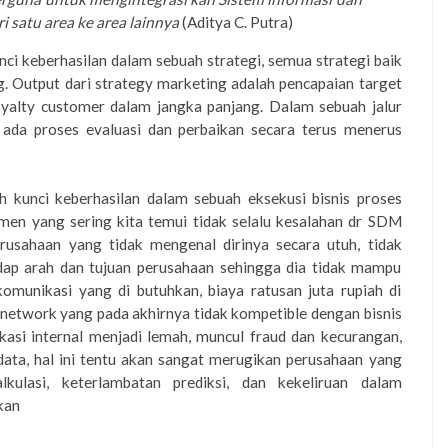
 satu area ke area lainnya
(
Aditya C. Putra
)
nci keberhasilan dalam sebuah strategi, semua strategi baik
ng. Output dari strategy marketing adalah pencapaian target
yal
t
y customer dalam jangka panjang. Dalam sebuah jalur
u ada proses evaluasi dan perbaikan secara terus menerus
 kunci keberhasilan dalam sebuah eksekusi bisnis proses
men yang sering kita temui tidak selalu kesalahan dr SDM
rusahaan yang tidak mengenal dirinya secara utuh, tidak
adap arah dan tujuan perusahaan sehingga dia tidak mampu
munikasi yang di butuhkan, biaya ratusan juta rupiah di
network yang pada akhirnya tidak kompetible dengan bisnis
kasi internal menjadi lemah, muncul fraud dan kecurangan,
data, hal ini tentu akan sangat merugikan perusahaan yang
kulasi, keterlambatan prediksi, dan kekeliruan dalam
kan