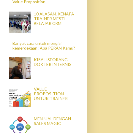
Value Proposition
10 ALASAN, KENAPA
TRAINER MESTI
BELAJAR CRM
Banyak cara untuk mengisi
kemerdekaan! Apa PERAN Kamu?
KISAH SEORANG
DOKTER INTERNIS
VALUE
PROPOSITION
UNTUK TRAINER
MENJUAL DENGAN
SALES MAGIC