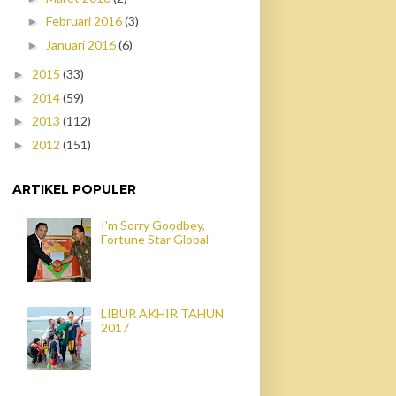
Februari 2016
(3)
►
Januari 2016
(6)
►
2015
(33)
►
2014
(59)
►
2013
(112)
►
2012
(151)
►
ARTIKEL POPULER
I'm Sorry Goodbey,
Fortune Star Global
LIBUR AKHIR TAHUN
2017