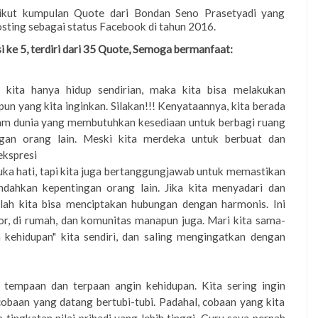
ikut kumpulan Quote dari Bondan Seno Prasetyadi yang
osting sebagai status Facebook di tahun 2016.
si ke 5, terdiri dari 35 Quote, Semoga bermanfaat:
a kita hanya hidup sendirian, maka kita bisa melakukan
pun yang kita inginkan. Silakan!!! Kenyataannya, kita berada
am dunia yang membutuhkan kesediaan untuk berbagi ruang
gan orang lain. Meski kita merdeka untuk berbuat dan
ekspresi
uka hati, tapi kita juga bertanggungjawab untuk memastikan
dahkan kepentingan orang lain. Jika kita menyadari dan
ah kita bisa menciptakan hubungan dengan harmonis. Ini
tor, di rumah, dan komunitas manapun juga. Mari kita sama-
 kehidupan" kita sendiri, dan saling mengingatkan dengan
n tempaan dan terpaan angin kehidupan. Kita sering ingin
obaan yang datang bertubi-tubi. Padahal, cobaan yang kita