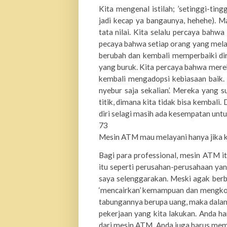
Kita mengenal istilah; ’setinggi-ting
jadi kecap ya bangaunya, hehehe). Ma
tata nilai. Kita selalu percaya bahwa
pecaya bahwa setiap orang yang mela
berubah dan kembali memperbaiki di
yang bu
ruk. Kita percaya bahwa mere
kembali mengadopsi kebiasaan baik. Te
nyebur saja sekalian’. Mereka yang su
titik, dimana kita tidak bisa kembali
diri selagi masih ada kesempatan unt
73
Mesin ATM mau melayani hanya jika k
Bagi para professional, mesin ATM i
itu seperti perusahan-perusahaan yan
saya selenggarakan. Meski agak berb
‘mencairkan’ kemampuan dan mengkon
tabungannya berupa uang
, maka dala
pekerjaan yang kita lakukan. Anda 
dari mesin ATM. Anda juga harus mem