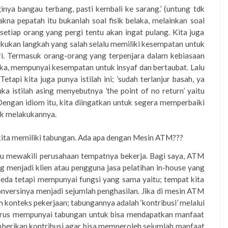
ginya bangau terbang, pasti kembali ke sarang.’ (untung tdk
kna pepatah itu bukanlah soal fisik belaka, melainkan soal
 setiap orang yang pergi tentu akan ingat pulang. Kita juga
kukan langkah yang salah selalu memiliki kesempatan untuk
ri. Termasuk orang-orang yang terpenjara dalam kebiasaan
ka, mempunyai kesempatan untuk insyaf dan bertaubat. Lalu
tapi kita juga punya istilah ini; ’sudah terlanjur basah, ya
ka istilah asing menyebutnya ’the point of no return’ yaitu
. Dengan idiom itu, kita diingatkan untuk segera memperbaiki
uk melakukannya.
ita memiliki tabungan. Ada apa dengan Mesin ATM???
tu mewakili perusahaan tempatnya bekerja. Bagi saya, ATM
g menjadi klien atau pengguna jasa pelatihan in-house yang
eda tetapi mempunyai fungsi yang sama yaitu; tempat kita
versinya menjadi sejumlah penghasilan. Jika di mesin ATM
m konteks pekerjaan; tabungannya adalah ‘kontribusi’ melalui
harus mempunyai tabungan untuk bisa mendapatkan manfaat
berikan kontribusi agar bisa memperoleh sejumlah manfaat