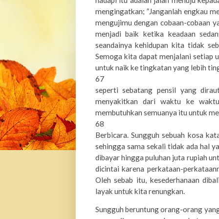
hadapi itu adalah jalan menuju kepada
mengingatkan; ”Janganlah engkau men
mengujimu dengan cobaan-cobaan yan
menjadi baik ketika keadaan seda
seandainya kehidupan kita tidak seb
Semoga kita dapat menjalani setiap u
untuk naik ke tingkatan yang lebih ting
67
seperti sebatang pensil yang dira
menyakitkan dari waktu ke waktu
membutuhkan semuanya itu untuk memb
68
Berbicara. Sungguh sebuah kosa kata
sehingga sama sekali tidak ada hal 
dibayar hingga puluhan juta rupiah un
dicintai karena perkataan-perkataa
Oleh sebab itu, kesederhanaan dibal
layak untuk ki
ta renungkan.
Sungguh beruntung orang-orang yang 