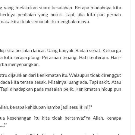
ng yang melakukan suatu kesalahan. Betapa mudahnya kita
rinya penilaian yang buruk. Tapi, jika kita pun pernah
 maka kita tidak semudah itu menghakiminya.
up kita berjalan lancar. Uang banyak. Badan sehat. Keluarga
 kita serasa plong. Perasaan tenang. Hati tenteram. Hari-
serba menyenangkan.
tru dijauhkan dari kenikmatan itu. Walaupun tidak direnggut
da kita terasa sesak. Misalnya, uang ada. Tapi sakit. Atau
 Tapi dihadapkan pada masalah pelik. Kenikmatan hidup pun
Allah, kenapa kehidupan hamba jadi sesulit ini?"
a kesenangan itu kita tidak bertanya;"Ya Allah, kenapa
..?"