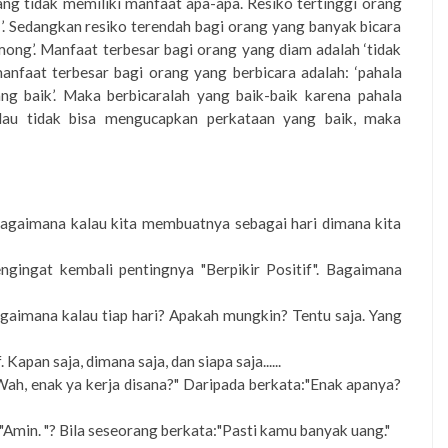
ng tidak memiliki manfaat apa-apa. Resiko tertinggi orang
f’. Sedangkan resiko terendah bagi orang yang banyak bicara
mong’. Manfaat terbesar bagi orang yang diam adalah ‘tidak
manfaat terbesar bagi orang yang berbicara adalah: ‘pahala
ng baik’. Maka berbicaralah yang baik-baik karena pahala
alau tidak bisa mengucapkan perkataan yang baik, maka
Bagaimana kalau kita membuatnya sebagai hari dimana kita
ngingat kembali pentingnya "Berpikir Positif". Bagaimana
aimana kalau tiap hari? Apakah mungkin? Tentu saja. Yang
 Kapan saja, dimana saja, dan siapa saja......
Wah, enak ya kerja disana?" Daripada berkata:"Enak apanya?
:"Amin. "? Bila seseorang berkata:"Pasti kamu banyak uang."