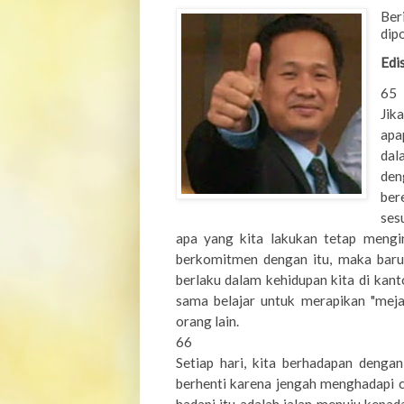
Ber
dip
Edi
65
Jik
apa
dal
den
ber
ses
apa yang kita lakukan tetap mengin
berkomitmen dengan itu, maka barul
berlaku dalam kehidupan kita di kan
sama belajar untuk merapikan "meja
orang lain.
66
Setiap hari, kita berhadapan denga
berhenti karena jengah menghadapi c