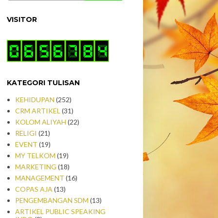
VISITOR
KATEGORI TULISAN
KEHIDUPAN
(252)
CRM ARTIKEL
(31)
KOLOM ALIYAH
(22)
RELIGI
(21)
EVENT
(19)
MY TELKOM
(19)
MARKETING
(18)
MANAGEMENT
(16)
COPAS AJA
(13)
PENGEMBANGAN SDM
(13)
ARTIKEL PUBLIC SPEAKING