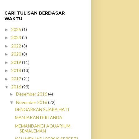
CARI TULISAN BERDASAR
WAKTU
2025
(1)
►
2023
(2)
►
2022
(3)
►
2020
(8)
►
2019
(11)
►
2018
(13)
►
2017
(21)
►
2016
(99)
▼
Desember 2016
(4)
►
November 2016
(22)
▼
DENGARKAN SUARA HATI
MANJAKAN DIRI ANDA
MEMANDANGI AQUARIUM
SEMALEMAN
KAU MENJADI PERSIS SEPERTI