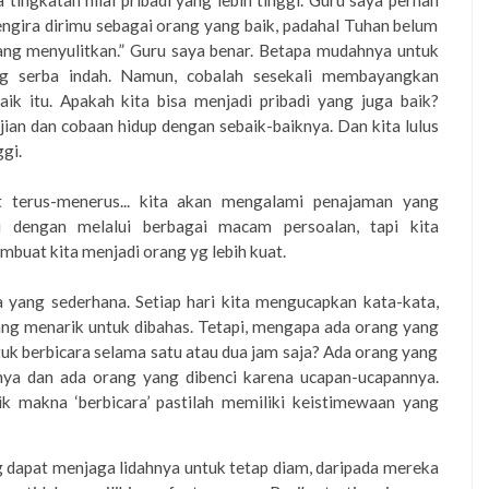
 tingkatan nilai pribadi yang lebih tinggi. Guru saya pernah
gira dirimu sebagai orang yang baik, padahal Tuhan belum
g menyulitkan.” Guru saya benar. Betapa mudahnya untuk
ng serba indah. Namun, cobalah sesekali membayangkan
aik itu. Apakah kita bisa menjadi pribadi yang juga baik?
jian dan cobaan hidup dengan sebaik-baiknya. Dan kita lulus
gi.
ut terus-menerus... kita akan mengalami penajaman yang
 dengan melalui berbagai macam persoalan, tapi kita
uat kita menjadi orang yg lebih kuat.
 yang sederhana. Setiap hari kita mengucapkan kata-kata,
yang menarik untuk dibahas. Tetapi, mengapa ada orang yang
tuk berbicara selama satu atau dua jam saja? Ada orang yang
nnya dan ada orang yang dibenci karena ucapan-ucapannya.
ik makna ‘berbicara’ pastilah memiliki keistimewaan yang
dapat menjaga lidahnya untuk tetap diam, daripada mereka