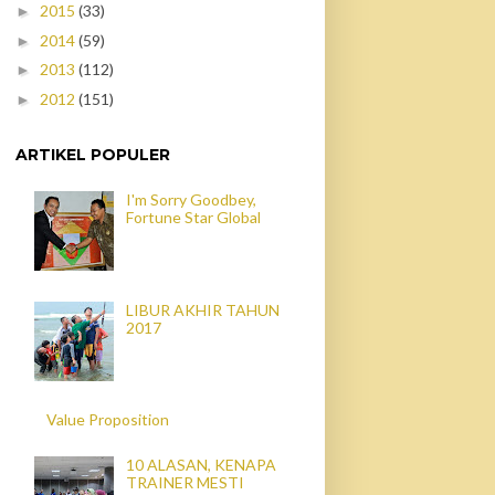
2015
(33)
►
2014
(59)
►
2013
(112)
►
2012
(151)
►
ARTIKEL POPULER
I'm Sorry Goodbey,
Fortune Star Global
LIBUR AKHIR TAHUN
2017
Value Proposition
10 ALASAN, KENAPA
TRAINER MESTI