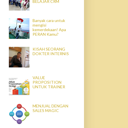
BELAJAR CRM
Banyak cara untuk
mengisi
kemerdekaan! Apa
PERAN Kamu?
KISAH SEORANG
DOKTER INTERNIS
VALUE
PROPOSITION
UNTUK TRAINER
MENJUAL DENGAN
SALES MAGIC