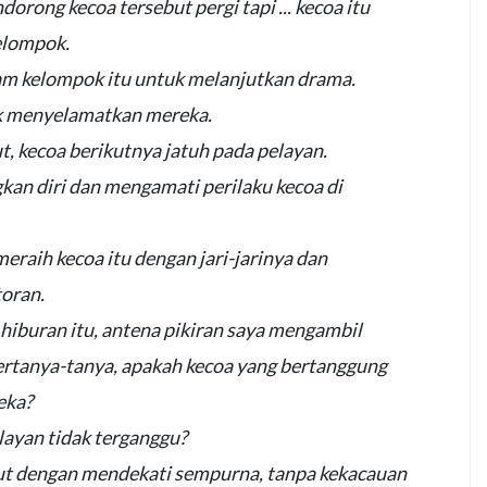
orong kecoa tersebut pergi tapi ... kecoa itu
elompok.
alam kelompok itu untuk melanjutkan drama.
uk menyelamatkan mereka.
t, kecoa berikutnya jatuh pada pelayan.
kan diri dan mengamati perilaku kecoa di
 meraih kecoa itu dengan jari-jarinya dan
oran.
iburan itu, antena pikiran saya mengambil
ertanya-tanya, apakah kecoa yang bertanggung
eka?
ayan tidak terganggu?
ut dengan mendekati sempurna, tanpa kekacauan