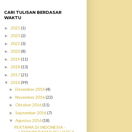
CARI TULISAN BERDASAR
WAKTU
2025
(1)
►
2023
(2)
►
2022
(3)
►
2020
(8)
►
2019
(11)
►
2018
(13)
►
2017
(21)
►
2016
(99)
▼
Desember 2016
(4)
►
November 2016
(22)
►
Oktober 2016
(11)
►
September 2016
(7)
►
Agustus 2016
(18)
▼
PERTAMA DI INDONESIA -
LAYANAN BAYAR KELUARGA