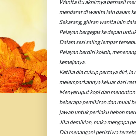
Wanita itu akhirnya berhasil mend
mendarat di wanita lain dalam k
Sekarang, giliran wanita lain d
Pelayan bergegas ke depan unt
Dalam sesi saling lempar tersebu
Pelayan berdiri kokoh, menenang
kemejanya.
Ketika dia cukup percaya diri, ia
melemparkannya keluar dari rest
Menyeruput kopi dan menonton h
beberapa pemikiran dan mulai b
jawab untuk perilaku heboh mer
Jika demikian, maka mengapa pel
Dia menangani peristiwa terseb