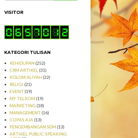
VISITOR
KATEGORI TULISAN
KEHIDUPAN
(252)
CRM ARTIKEL
(31)
KOLOM ALIYAH
(22)
RELIGI
(21)
EVENT
(19)
MY TELKOM
(19)
MARKETING
(18)
MANAGEMENT
(16)
COPAS AJA
(13)
PENGEMBANGAN SDM
(13)
ARTIKEL PUBLIC SPEAKING