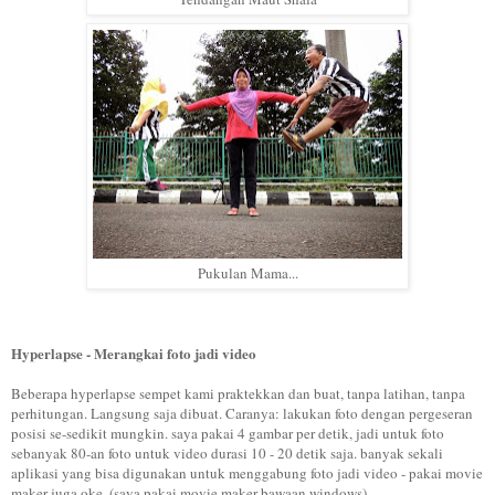
Pukulan Mama...
Hyperlapse - Merangkai foto jadi video
Beberapa hyperlapse sempet kami praktekkan dan buat, tanpa latihan, tanpa
perhitungan. Langsung saja dibuat. Caranya: lakukan foto dengan pergeseran
posisi se-sedikit mungkin. saya pakai 4 gambar per detik, jadi untuk foto
sebanyak 80-an foto untuk video durasi 10 - 20 detik saja. banyak sekali
aplikasi yang bisa digunakan untuk menggabung foto jadi video - pakai movie
maker juga oke. (saya pakai movie maker bawaan windows)