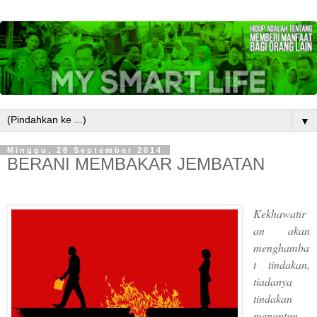
▼
Minggu, 28 September 2014
BERANI MEMBAKAR JEMBATAN
Kekhawatir
an akan
menghamba
t tindakan,
tiadanya
tindakan
menuntun