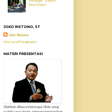
Keluarga - Kebun
Raya Bogor
JOKO RISTONO, ST
Joko Ristono
Lihat profil lengkapku
MATERI PRESENTASI
Silahkan dibaca beberapa Slide yang
sudah saya share, semoga bermanfaat