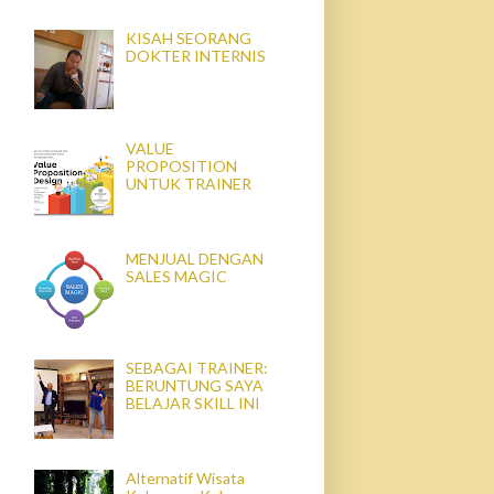
KISAH SEORANG
DOKTER INTERNIS
VALUE
PROPOSITION
UNTUK TRAINER
MENJUAL DENGAN
SALES MAGIC
SEBAGAI TRAINER:
BERUNTUNG SAYA
BELAJAR SKILL INI
Alternatif Wisata