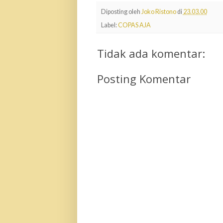
Diposting oleh
Joko Ristono
di
23.03.00
Label:
COPAS AJA
Tidak ada komentar:
Posting Komentar