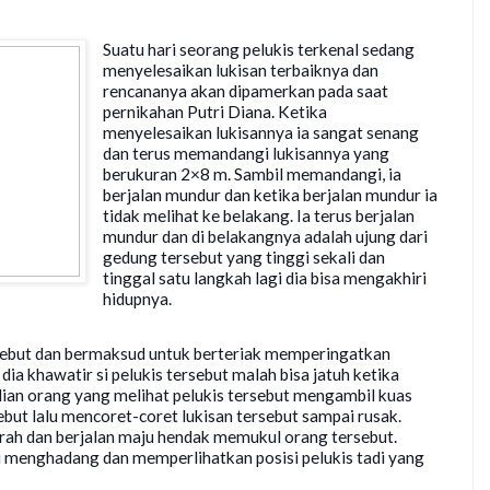
Suatu hari seorang pelukis terkenal sedang
menyelesaikan lukisan terbaiknya dan
rencananya akan dipamerkan pada saat
pernikahan Putri Diana. Ketika
menyelesaikan lukisannya ia sangat senang
dan terus memandangi lukisannya yang
berukuran 2×8 m. Sambil memandangi, ia
berjalan mundur dan ketika berjalan mundur ia
tidak melihat ke belakang. Ia terus berjalan
mundur dan di belakangnya adalah ujung dari
gedung tersebut yang tingg
i sekali dan
tinggal satu langkah lagi dia bisa mengakhiri
hidupnya.
ebut dan bermaksud untuk berteriak memperingatkan
a dia khawatir si pelukis tersebut malah bisa jatuh ketika
an orang yang melihat pelukis tersebut mengambil kuas
ebut lalu mencoret-coret lukisan tersebut sampai rusak.
arah dan berjalan maju hendak memukul orang tersebut.
u menghadang dan memperlihatkan posisi pelukis tadi yang