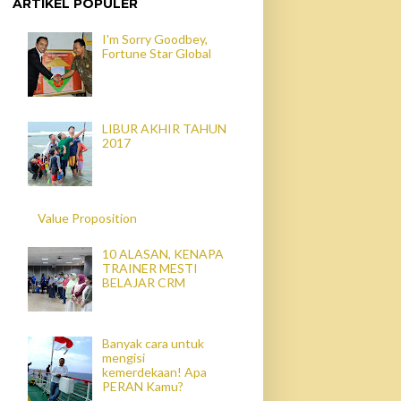
ARTIKEL POPULER
I'm Sorry Goodbey,
Fortune Star Global
LIBUR AKHIR TAHUN
2017
Value Proposition
10 ALASAN, KENAPA
TRAINER MESTI
BELAJAR CRM
Banyak cara untuk
mengisi
kemerdekaan! Apa
PERAN Kamu?