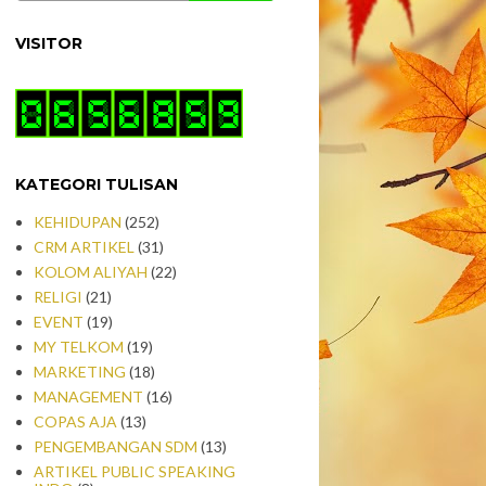
VISITOR
KATEGORI TULISAN
KEHIDUPAN
(252)
CRM ARTIKEL
(31)
KOLOM ALIYAH
(22)
RELIGI
(21)
EVENT
(19)
MY TELKOM
(19)
MARKETING
(18)
MANAGEMENT
(16)
COPAS AJA
(13)
PENGEMBANGAN SDM
(13)
ARTIKEL PUBLIC SPEAKING