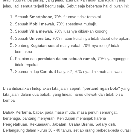
atau hidup tanpa prinsip yang jelas, atau bahkan tidak ada tujuan yang
jelas, jadi semua terjadi begitu saja. Sebut saja beberapa hal di bwah ini:
Sebuah
Smartphone,
70% fiturnya tidak terpakai.
Sebuah
Mobil mewah,
70% speednya mubajir.
Sebuah
Villa mewah,
70% luasnya dibiarkan kosong.
Sebuah
Universitas,
70% materi kuliahnya tidak dapat diterapkan.
Seabreg
Kegiatan sosial
masyarakat, 70% nya iseng² tidak
bermakna.
Pakaian dan
peralatan dalam sebuah rumah,
70%nya nganggur
tidak terpakai.
Seumur hidup
Cari duit
banyak2, 70% nya dinikmati ahli waris.
Bisa diibaratkan hidup akan kita jalani seperti
"pertandingan bola"
yang
kita jalani dalam dua babak, yang linear, harus dilewati dan tidak bisa
kembali.
Babak Pertama,
babak pada masa muda, masa penuh semangat,
bertenaga, pantang menyerah. Kehidupan menanjak karena
Pengetahuan, Kekuasaan, Jabatan, Usaha Bisnis, Salary dsb.
Berlangsung dalam kurun 30 - 40 tahun, setiap orang berbeda-beda durasi