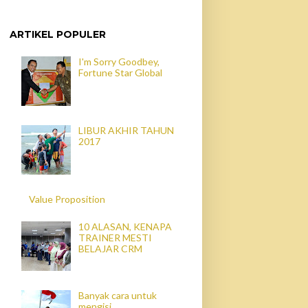
ARTIKEL POPULER
I'm Sorry Goodbey,
Fortune Star Global
LIBUR AKHIR TAHUN
2017
Value Proposition
10 ALASAN, KENAPA
TRAINER MESTI
BELAJAR CRM
Banyak cara untuk
mengisi