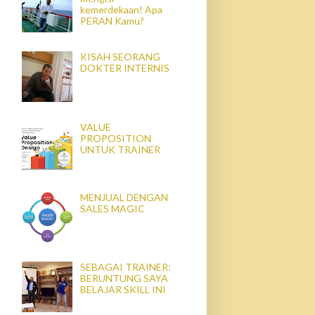
kemerdekaan! Apa
PERAN Kamu?
KISAH SEORANG
DOKTER INTERNIS
VALUE
PROPOSITION
UNTUK TRAINER
MENJUAL DENGAN
SALES MAGIC
SEBAGAI TRAINER:
BERUNTUNG SAYA
BELAJAR SKILL INI