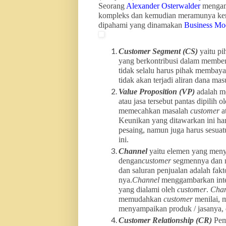
Seorang
Alexander Osterwalder
mengama
kompleks dan kemudian meramunya kemb
dipahami yang dinamakan
Business Mo
Customer Segment
(CS)
yaitu p
yang berkontribusi dalam memberi
tidak selalu harus pihak membay
tidak akan terjadi aliran dana mas
Value Proposition (VP)
adalah m
atau jasa tersebut pantas dipilih o
memecahkan masalah
customer
a
Keunikan yang ditawarkan ini ha
pesaing, namun juga harus sesuat
ini.
Channel
yaitu elemen yang meny
dengan
customer
segmennya dan
dan saluran penjualan adalah fak
nya.
Channel
menggambarkan int
yang dialami oleh
customer
.
Chan
memudahkan
customer
menilai,
menyampaikan produk / jasanya, 
Customer Relationship
(CR)
Pem