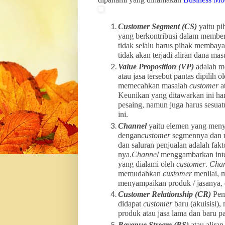
Customer Segment
(CS)
yaitu p
yang berkontribusi dalam memberi
tidak selalu harus pihak membay
tidak akan terjadi aliran dana mas
Value Proposition (VP)
adalah m
atau jasa tersebut pantas dipilih o
memecahkan masalah
customer
a
Keunikan yang ditawarkan ini ha
pesaing, namun juga harus sesuat
ini.
Channel
yaitu elemen yang meny
dengan
customer
segmennya dan
dan saluran penjualan adalah fak
nya.
Channel
menggambarkan int
yang dialami oleh
customer
.
Chan
memudahkan
customer
menilai,
menyampaikan produk / jasanya, 
Customer Relationship
(CR)
Pem
didapat
customer
baru (akuisisi)
produk atau jasa lama dan baru 
Revenue Stream (RS)
atau alira