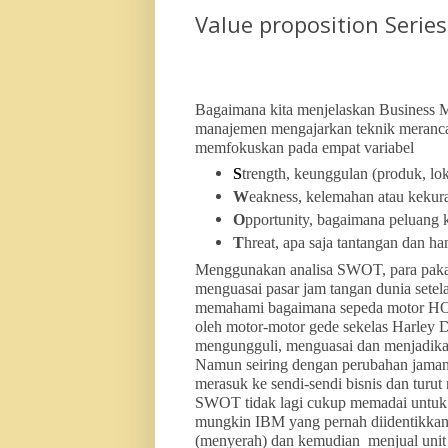
Value proposition Serie
Bagaimana kita menjelaskan Business Mod
manajemen mengajarkan teknik meranca
memfokuskan pada empat variabel
S
trength, keunggulan (produk, lok
W
eakness, kelemahan atau kekur
O
pportunity, bagaimana peluang 
T
hreat, apa saja tantangan dan ha
Menggunakan analisa SWOT, para paka
menguasai pasar jam tangan dunia setel
memahami bagaimana sepeda motor HON
oleh motor-motor gede sekelas Harley 
mengungguli, menguasai dan menjadika
Namun seiring dengan perubahan jaman
merasuk ke sendi-sendi bisnis dan turut
SWOT tidak lagi cukup memadai untuk m
mungkin IBM yang pernah diidentikka
(menyerah) dan kemudian menjual uni