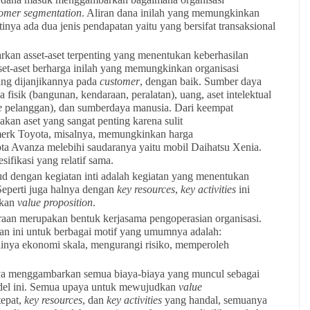
omer segmentation
. Aliran dana inilah yang memungkinkan
ntinya ada dua jenis pendapatan yaitu yang bersifat transaksional
an asset-aset terpenting yang menentukan keberhasilan
set-aset berharga inilah yang memungkinkan organisasi
ng dijanjikannya pada
customer
, dengan baik. Sumber daya
 fisik (bangunan, kendaraan, peralatan), uang, aset intelektual
e
pelanggan), dan sumberdaya manusia. Dari keempat
akan aset yang sangat penting karena sulit
 merk Toyota, misalnya, memungkinkan harga
ta Avanza melebihi saudaranya yaitu mobil Daihatsu Xenia.
fikasi yang relatif sama.
 dengan kegiatan inti adalah kegiatan yang menentukan
 Seperti juga halnya dengan
key resources
,
key activities
ini
dkan
value proposition
.
raan merupakan bentuk kerjasama pengoperasian organisasi.
n ini untuk berbagai motif yang umumnya adalah:
ainya ekonomi skala, mengurangi risiko, memperoleh
aya menggambarkan semua biaya-biaya yang muncul sebagai
odel ini. Semua upaya untuk mewujudkan
value
epat,
key resources
, dan
key activities
yang handal, semuanya