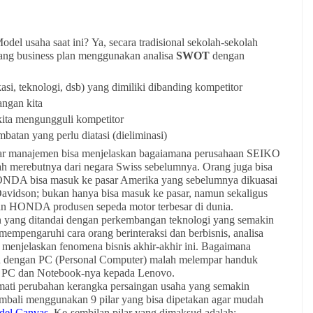
el usaha saat ini? Ya, secara tradisional sekolah-sekolah
ng business plan menggunakan analisa
SWOT
dengan
asi, teknologi, dsb) yang dimiliki dibanding kompetitor
angan kita
kita mengungguli kompetitor
mbatan yang perlu diatasi (dieliminasi)
r manajemen bisa menjelaskan bagaiamana perusahaan SEIKO
ah merebutnya dari negara Swiss sebelumnya. Orang juga bisa
DA bisa masuk ke pasar Amerika yang sebelumnya dikuasai
Davidson; bukan hanya bisa masuk ke pasar, namun sekaligus
n HONDA produsen sepeda motor terbesar di dunia.
 yang ditandai dengan perkembangan teknologi yang semakin
 mempengaruhi cara orang berinteraksi dan berbisnis, analisa
enjelaskan fenomena bisnis akhir-akhir ini. Bagaimana
n dengan PC (Personal Computer) malah melempar handuk
t PC dan Notebook-nya kepada Lenovo.
ti perubahan kerangka persaingan usaha yang semakin
ali menggunakan 9 pilar yang bisa dipetakan agar mudah
del Canvas
. Ke-sembilan pilar yang dimaksud adalah: