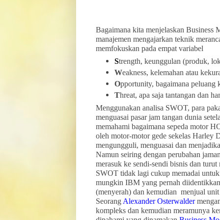
Bagaimana kita menjelaskan Business Mod
manajemen mengajarkan teknik meranca
memfokuskan pada empat variabel
S
trength, keunggulan (produk, lok
W
eakness, kelemahan atau kekur
O
pportunity, bagaimana peluang 
T
hreat, apa saja tantangan dan ha
Menggunakan analisa SWOT, para paka
menguasai pasar jam tangan dunia setel
memahami bagaimana sepeda motor HON
oleh motor-motor gede sekelas Harley 
mengungguli, menguasai dan menjadika
Namun seiring dengan perubahan jaman
merasuk ke sendi-sendi bisnis dan turut
SWOT tidak lagi cukup memadai untuk m
mungkin IBM yang pernah diidentikka
(menyerah) dan kemudian menjual uni
Seorang
Alexander Osterwalder
mengama
kompleks dan kemudian meramunya kemb
dipahami yang dinamakan
Business Mo