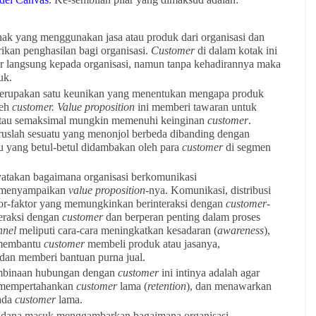
ihak yang menggunakan jasa atau produk dari organisasi dan
kan penghasilan bagi organisasi.
Customer
di dalam kotak ini
ar langsung kepada organisasi, namun tanpa kehadirannya maka
uk.
erupakan satu keunikan yang menentukan mengapa produk
leh
customer.
Value proposition
ini memberi tawaran untuk
tau semaksimal mungkin memenuhi keinginan
customer
.
ruslah sesuatu yang menonjol berbeda dibanding dengan
u yang betul-betul didambakan oleh para
customer
di segmen
atakan bagaimana organisasi berkomunikasi
 menyampaikan
value proposition
-nya. Komunikasi, distribusi
tor-faktor yang memungkinkan berinteraksi dengan
customer
-
eraksi dengan
customer
dan berperan penting dalam proses
nel
meliputi cara-cara meningkatkan kesadaran (
awareness
),
 membantu
customer
membeli produk atau jasanya,
dan memberi bantuan purna jual.
binaan hubungan dengan
customer
ini intinya adalah agar
, mempertahankan
customer
lama (
retention
), dan menawarkan
pada
customer
lama.
n dana masuk menggambarkan bagaimana organisasi