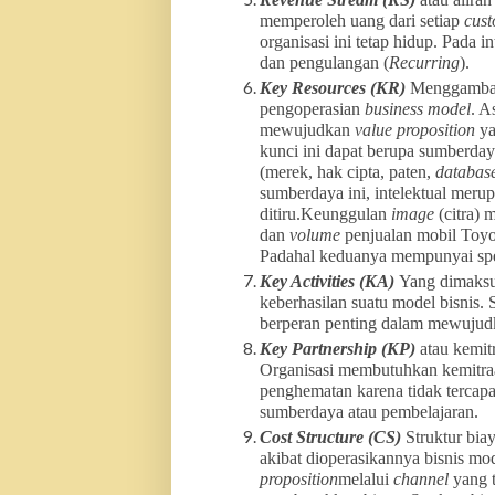
memperoleh uang dari setiap
cust
organisasi ini tetap hidup. Pada i
dan pengulangan (
Recurring
).
Key Resources (KR)
Menggambark
pengoperasian
business model
. A
mewujudkan
value proposition
ya
kunci ini dapat berupa sumberdaya
(merek, hak cipta, paten,
databas
sumberdaya ini, intelektual merup
ditiru.Keunggulan
image
(citra)
dan
volume
penjualan mobil Toyo
Padahal keduanya mempunyai spesi
Key Activities (KA)
Yang dimaksud
keberhasilan suatu model bisnis.
berperan penting dalam mewuju
Key Partnership (KP)
atau kemit
Organisasi membutuhkan kemitraa
penghematan karena tidak tercap
sumberdaya atau pembelajaran.
Cost Structure (CS)
Struktur bi
akibat dioperasikannya bisnis m
proposition
melalui
channel
yang t