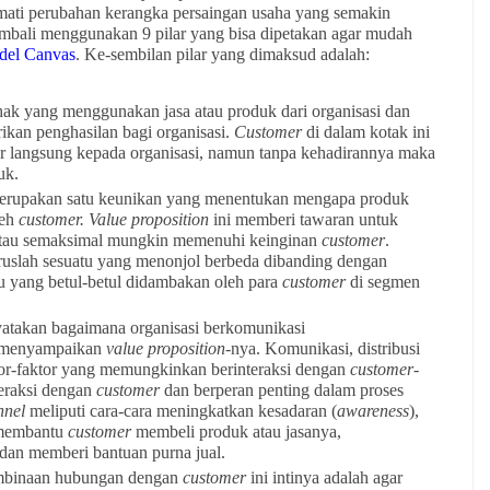
ti perubahan kerangka persaingan usaha yang semakin
ali menggunakan 9 pilar yang bisa dipetakan agar mudah
del Canvas
. Ke-sembilan pilar yang dimaksud adalah:
ihak yang menggunakan jasa atau produk dari organisasi dan
kan penghasilan bagi organisasi.
Customer
di dalam kotak ini
ar langsung kepada organisasi, namun tanpa kehadirannya maka
uk.
erupakan satu keunikan yang menentukan mengapa produk
leh
customer.
Value proposition
ini memberi tawaran untuk
tau semaksimal mungkin memenuhi keinginan
customer
.
ruslah sesuatu yang menonjol berbeda dibanding dengan
u yang betul-betul didambakan oleh para
customer
di segmen
atakan bagaimana organisasi berkomunikasi
 menyampaikan
value proposition
-nya. Komunikasi, distribusi
tor-faktor yang memungkinkan berinteraksi dengan
customer
-
eraksi dengan
customer
dan berperan penting dalam proses
nel
meliputi cara-cara meningkatkan kesadaran (
awareness
),
 membantu
customer
membeli produk atau jasanya,
dan memberi bantuan purna jual.
binaan hubungan dengan
customer
ini intinya adalah agar