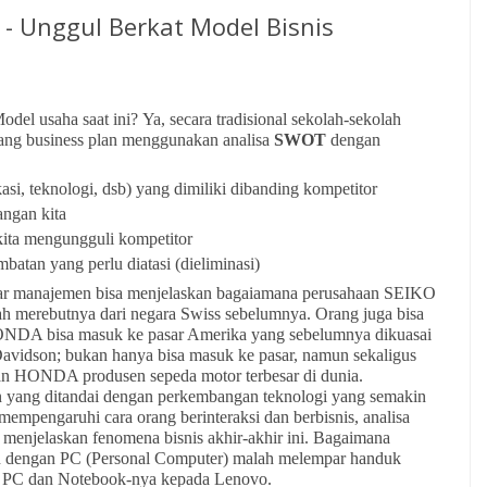
s - Unggul Berkat Model Bisnis
el usaha saat ini? Ya, secara tradisional sekolah-sekolah
ng business plan menggunakan analisa
SWOT
dengan
asi, teknologi, dsb) yang dimiliki dibanding kompetitor
angan kita
kita mengungguli kompetitor
mbatan yang perlu diatasi (dieliminasi)
r manajemen bisa menjelaskan bagaiamana perusahaan SEIKO
ah merebutnya dari negara Swiss sebelumnya. Orang juga bisa
DA bisa masuk ke pasar Amerika yang sebelumnya dikuasai
Davidson; bukan hanya bisa masuk ke pasar, namun sekaligus
n HONDA produsen sepeda motor terbesar di dunia.
 yang ditandai dengan perkembangan teknologi yang semakin
 mempengaruhi cara orang berinteraksi dan berbisnis, analisa
enjelaskan fenomena bisnis akhir-akhir ini. Bagaimana
n dengan PC (Personal Computer) malah melempar handuk
t PC dan Notebook-nya kepada Lenovo.