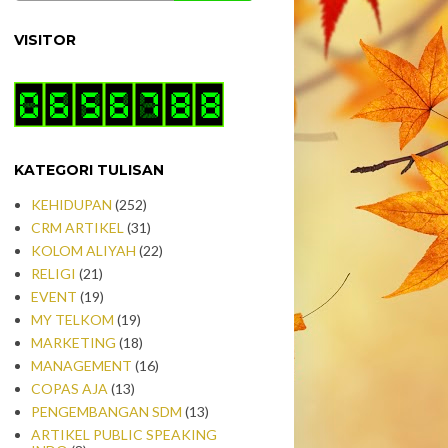
VISITOR
KATEGORI TULISAN
KEHIDUPAN
(252)
CRM ARTIKEL
(31)
KOLOM ALIYAH
(22)
RELIGI
(21)
EVENT
(19)
MY TELKOM
(19)
MARKETING
(18)
MANAGEMENT
(16)
COPAS AJA
(13)
PENGEMBANGAN SDM
(13)
ARTIKEL PUBLIC SPEAKING